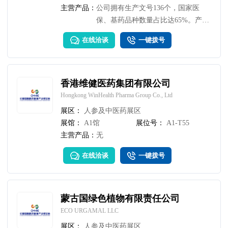
主营产品：
公司拥有生产文号136个，国家医
保、基药品种数量占比达65%。产品
涵盖17大类，囊括心脑血管、呼吸、
在线洽谈
一键拨号
消化等主流用药及特色五官、妇产、
疼痛、骨科等专科用药，其中经方制
剂多达20余个，代表性产品有养欣迪
牌养心定悸胶囊、善雪康牌血速升颗
香港维健医药集团有限公司
粒、极刻牌利咽解毒颗粒等，均为源
Hongkong WinHealth Pharma Group Co., Ltd
自名医古方的独家。
展区：
人参及中医药展区
展馆：
A1馆
展位号：
A1-T55
主营产品：
无
在线洽谈
一键拨号
蒙古国绿色植物有限责任公司
ECO URGAMAL LLC
展区：
人参及中医药展区