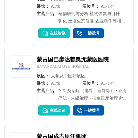
展馆：
A1馆
展位号：
A1-T44
主营产品：
植物研究与分析 植物恢复与引种、
驯化 土壤生态修复 农业耕作等相关
活动
在线洽谈
一键拨号
蒙古国巴彦达赖奥尤蒙医医院
BAYANDALAI OYU HOSPITAL
展区：
人参及中医药展区
展馆：
A1馆
展位号：
A1-T44
主营产品：
"• 针灸治疗（电针、速针等） • 正骨
疗法 • 火罐治疗 • 推拿按摩治疗 此
外，还将按照标准提供刮痧、拔罐、
在线洽谈
一键拨号
火罐或吸杯疗法、胆道清洗 （利
胆）、肠道清洁、灌肠（洗胃）、敷
布治疗、蜂蜡疗法等服务"
蒙古国成吉思汗集团