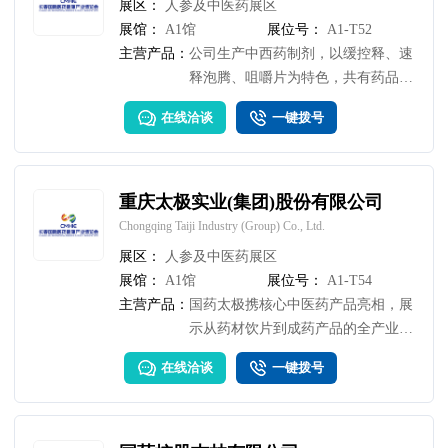
展区：
人参及中医药展区
展馆：
A1馆
展位号：
A1-T52
主营产品：
公司生产中西药制剂，以缓控释、速
释泡腾、咀嚼片为特色，共有药品批
准文号263个，其中小柴胡颗粒被评
在线洽谈
一键拨号
为“全国健康行业消费者最喜爱感冒
发热类药品牌”。
重庆太极实业(集团)股份有限公司
Chongqing Taiji Industry (Group) Co., Ltd.
展区：
人参及中医药展区
展馆：
A1馆
展位号：
A1-T54
主营产品：
国药太极携核心中医药产品亮相，展
示从药材饮片到成药产品的全产业链
服务。现场开展互动体验：太极藿香
在线洽谈
一键拨号
正气液试饮，体验太极藿香正气液不
含酒精，不仅防暑祛湿，也保护肠胃
健康，感受经典名方的现代守护；跨
界潮饮藿香小可乐畅饮，展现传统医