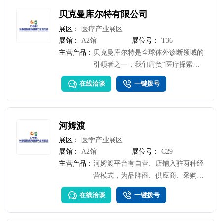
艺的速度、效率、灵活性和能力，为
惠及全球患者开发和生产变革性药物
贝克曼库尔特有限公司
和疗法。
展区：
医疗产业展区
展馆：
A2馆
展位号：
T36
主营产品：
贝克曼库尔特是全球体外诊断领域的
引领者之一，我们肩负“医疗探索不
息，诊断一心一意”的使命，为世界
在线洽谈
一键拨号
各地的医疗机构及实验室提供创新和
智慧的诊断解决方案。在中国，贝克
曼库尔特深入推进本土生产、本土研
发创新和本土合作，让更多患者受惠
河姆渡
于高质量的诊疗服务，助力“健康中
展区：
医学产业展区
国2030”。
展馆：
A2馆
展位号：
C29
主营产品：
河姆渡平台有自营、店铺入驻两种经
营模式，为品牌商、供应商、采购
商、零售用户提供全面的智能建筑产
在线洽谈
一键拨号
品服务！