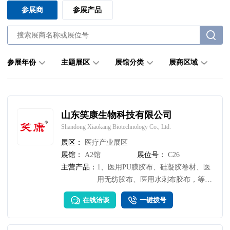
参展商
参展产品
参展年份
主题展区
展馆分类
展商区域
山东笑康生物科技有限公司
Shandong Xiaokang Biotechnology Co., Ltd.
展区：
医疗产业展区
展馆：
A2馆
展位号：
C26
主营产品：
1、医用PU膜胶布、硅凝胶卷材、医
用无纺胶布、医用水刺布胶布，等；
2、硅凝胶穴位贴，磨脚贴、游泳私
在线洽谈
一键拨号
密贴、创口贴/创可贴、肚脐贴、三
伏贴、三九贴、鸡眼贴、穴位贴、膏
药贴、颈椎贴、膝盖贴、艾灸贴、小