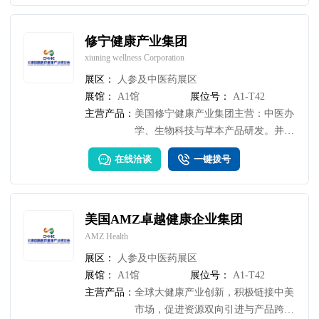
酸： 2. 健康功能系列：关节养护/心
脏保健/免疫支持/如秘鲁玛咖/健康：
如益生菌、消化酶、膳食纤维补充
修宁健康产业集团
剂/草本植物提取物：如奶蓟草（护
xiuning wellness Corporation
肝）、锯棕榈（前列腺健康）、黑升
展区：
人参及中医药展区
麻（女性更年期）等。"
展馆：
A1馆
展位号：
A1-T42
主营产品：
美国修宁健康产业集团主营：中医办
学、生物科技与草本产品研发。并提
供中医药合法合规咨询及法务代办服
在线洽谈
一键拨号
务。
美国AMZ卓越健康企业集团
AMZ Health
展区：
人参及中医药展区
展馆：
A1馆
展位号：
A1-T42
主营产品：
全球大健康产业创新，积极链接中美
市场，促进资源双向引进与产品跨境