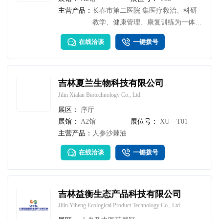
主营产品：
长春市第二医院 集医疗救治、科研
教学、健康管理、康复训练为一体的
非营利性二级甲等综合性医院，医院
在线洽谈
一键拨号
科室齐全，设有急诊科、重症监护病
房、神经内科、心血管内科、内分泌
科、呼吸科、肾病内科、消化内科、
职业病科、综合外科、骨科、皮肤
吉林夏兰生物科技有限公司
科、眼耳鼻喉科、口腔科、康复科等
Jilin Xialan Biotechnology Co., Ltd.
32个临床科室与6个医技科室。还设
展区：
序厅
有职业病科、伽马刀科、老年医学
展馆：
A2馆
展位号：
XU—T01
科、职业病健康体检等特色科室。
主营产品：
人参沙棘油
在线洽谈
一键拨号
吉林益衡生态产品科技有限公司
Jilin Yiheng Ecological Product Technology Co., Ltd