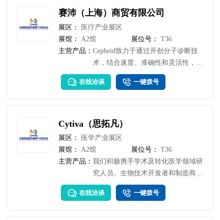
儿贴、膏药托、等;""1、医用PU膜胶
赛沛（上海）商贸有限公司
布、硅凝胶卷材、医用无纺胶布、医
展区：
医疗产业展区
用水刺布胶布，等； 2、硅凝胶穴位
展馆：
A2馆
展位号：
T36
贴，磨脚贴、游泳私密贴、创口贴/
主营产品：
Cepheid致力于通过开创分子诊断技
创可贴、肚脐贴、三伏贴、三九贴、
术，结合速度、准确性和灵活性，提
鸡眼贴、穴位贴、膏药贴、颈椎贴、
升医疗水平。
膝盖贴、艾灸贴、小儿贴、膏药托、
在线洽谈
一键拨号
等;
Cytiva（思拓凡）
展区：
医学产业展区
展馆：
A2馆
展位号：
T36
主营产品：
我们积极携手学术及转化医学领域研
究人员、生物技术开发者和制造商，
专注于生物药物、细胞和基因疗法以
在线洽谈
一键拨号
及以mRNA为代表的一系列创新技术
的研究，通过提升药物研发和生物工