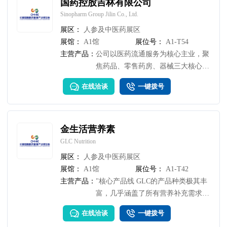
国药控股吉林有限公司
药与现代服务融合的创新成果。
Sinopharm Group Jilin Co., Ltd.
展区：
人参及中医药展区
展馆：
A1馆
展位号：
A1-T54
主营产品：
公司以医药流通服务为核心主业，聚
焦药品、零售药房、器械三大核心业
务板块，拓展营销服务、医疗服务、
在线洽谈
一键拨号
SPD 业务、三方物流等服务类业务，
致力于打造高效医药供应链组织者，
成为引领区域医药产业升级与产业链
综合服务方案的提供者。
金生活营养素
GLC Nutrition
展区：
人参及中医药展区
展馆：
A1馆
展位号：
A1-T42
主营产品：
"核心产品线 GLC的产品种类极其丰
富，几乎涵盖了所有营养补充需求，
主要可以分为以下几大类： 1. 运动
在线洽谈
一键拨号
营养系列：胶原蛋白肽/肌酸/氨基