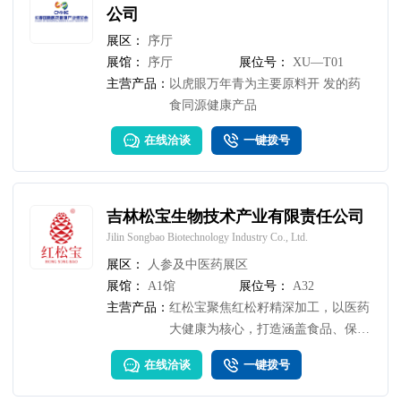
公司
展区：
序厅
展馆：
序厅
展位号：
XU—T01
主营产品：
以虎眼万年青为主要原料开 发的药
食同源健康产品
在线洽谈
一键拨号
吉林松宝生物技术产业有限责任公司
Jilin Songbao Biotechnology Industry Co., Ltd.
展区：
人参及中医药展区
展馆：
A1馆
展位号：
A32
主营产品：
红松宝聚焦红松籽精深加工，以医药
大健康为核心，打造涵盖食品、保健
品、药品、化妆品等系列产品，依托
在线洽谈
一键拨号
长白山野生红松资源与核心提取技
术，产品通过多重权威认证，远销全