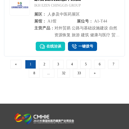
IKH EZEN CHINGGIS GROUP
展区：
人参及中医药展区
展馆：
A1馆
展位号：
A1-T44
主营产品：
对外贸易 公路与基础设施建设 自然
资源恢复 旅游 建筑 健康与医疗 贸易
与生产 货物运输
在线洽谈
一键拨号
«
1
2
3
4
5
6
7
8
...
32
33
»