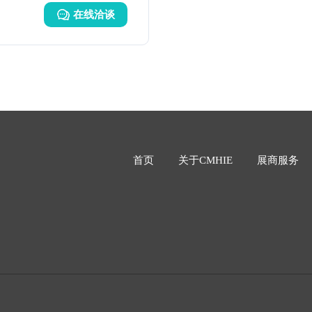
规范推荐 行业认可：中成药
在线洽谈
TOP榜产品，双院士推荐产品
首页
关于CMHIE
展商服务