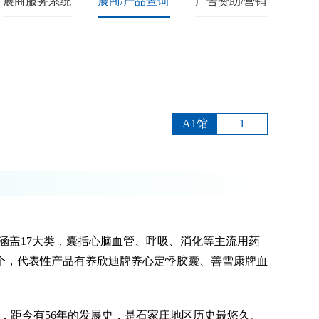
展商服务系统
展商/产品查询
广告赞助/营销
A1馆
1
品涵盖17大类，囊括心脑血管、呼吸、消化等主流用药
个，代表性产品有养欣迪牌养心定悸胶囊、善雪康牌血
厂，距今有56年的发展史，是石家庄地区历史最悠久、