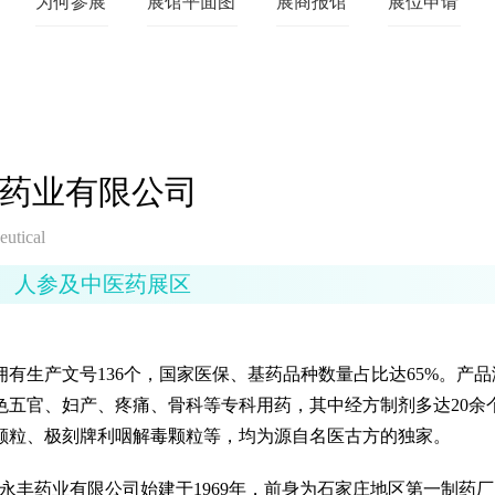
为何参展
展馆平面图
展商报馆
展位申请
药业有限公司
utical
人参及中医药展区
拥有生产文号136个，国家医保、基药品种数量占比达65%。产
色五官、妇产、疼痛、骨科等专科用药，其中经方制剂多达20余
颗粒、极刻牌利咽解毒颗粒等，均为源自名医古方的独家。
北永丰药业有限公司始建于1969年，前身为石家庄地区第一制药