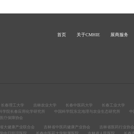
首页
关于CMHIE
展商服务
长春理工大学
吉林农业大学
长春中医药大学
长春工业大学
科学院长春应用化学研究所
中国科学院东北地理与农业生态研究所
中
医疗保障协会
省大健康产业联合会
吉林省中医药健康产业协会
吉林省医药行业协
学中日联谊医院
长春中医药大学附属医院
吉林省人民医院
长春