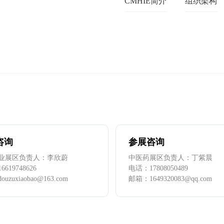
CMHIE简介
组织架构
咨询
参展咨询
业展区负责人：李欣蔚
中医药展区负责人：丁紫晨
16619748626
电话：
17808050489
douzuxiaobao@163.com
邮箱：
1649320083@qq.com