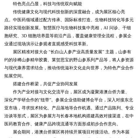
特色亮点凸显，科技与传统双向赋能
传统健康文化与现代科技创新的深度融合，成为展区核心亮
点。中医药领域通过配方传承、国际标准打造、生物科技转化等多元
路径实现创新发展。智慧医疗与生物科技集中亮相，AI 问诊、干细
胞研究、3D 细胞培养皿等前沿产品，覆盖健康管理全流程，参展企
业通过现场演示让参观者直观感受科技革新。
展区精准对接大会 “长白山人参产业高质量发展” 主题，山参有
约的珍稀山参精华胶囊、莱贺思宝的野山参系列产品等，将人参资源
与现代康养需求结合，推动传统滋补文化走向世界，为特色产业合作
拓展空间。
搭建合作桥梁，共促产业协同发展
作为产业对接与文化交流平台，展区成为凝聚港澳台侨力量、
深化产学研合作的“纽带”。参展企业借助健博会平台，深入对接东北
亚市场，寻求技术转化、产品落地等合作机遇。通过产品陈列、专业
洽谈等形式，展区为参展方与长春本地机构搭建高效对接渠道，在中
医药教育合作、健康产品跨境流通等方面形成初步合作意向。
展会期间，港澳台侨展区将持续开展项目对接活动。作为本届