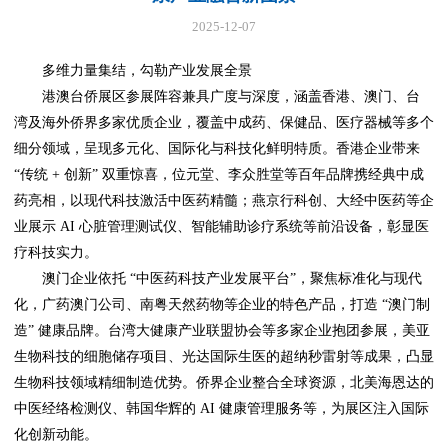
2025-12-07
多维力量集结，勾勒产业发展全景
港澳台侨展区参展阵容兼具广度与深度，涵盖香港、澳门、台
湾及海外侨界多家优质企业，覆盖中成药、保健品、医疗器械等多个
细分领域，呈现多元化、国际化与科技化鲜明特质。香港企业带来
“传统 + 创新” 双重惊喜，位元堂、李众胜堂等百年品牌携经典中成
药亮相，以现代科技激活中医药精髓；燕京行科创、大经中医药等企
业展示 AI 心脏管理测试仪、智能辅助诊疗系统等前沿设备，彰显医
疗科技实力。
澳门企业依托 “中医药科技产业发展平台”，聚焦标准化与现代
化，广药澳门公司、南粤天然药物等企业的特色产品，打造 “澳门制
造” 健康品牌。台湾大健康产业联盟协会等多家企业抱团参展，美亚
生物科技的细胞储存项目、光达国际生医的超纳秒雷射等成果，凸显
生物科技领域精细制造优势。侨界企业整合全球资源，北美海恩达的
中医经络检测仪、韩国华辉的 AI 健康管理服务等，为展区注入国际
化创新动能。