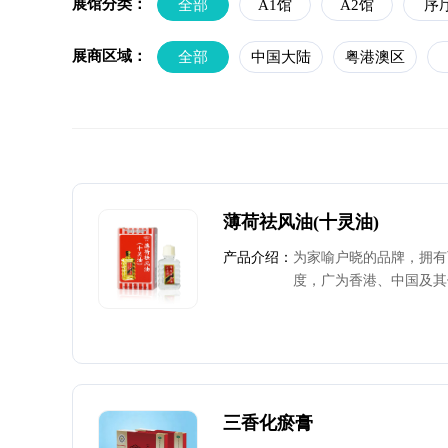
展馆分类：
全部
A1馆
A2馆
序
展商区域：
全部
中国大陆
粤港澳区
薄荷祛风油(十灵油)
产品介绍：
为家喻户晓的品牌，拥有
度，广为香港、中国及其
悉。产品由GMP认证的
醒脑、通络止痛、祛风止
痛、蚊虫叮咬。
三香化瘀膏