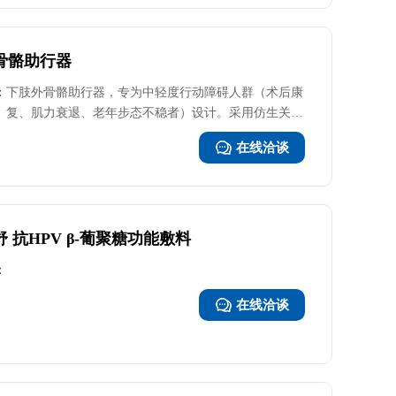
减轻膝盖和腰部负担，降低跌倒风险。座面采用防滑抗
菌材质，能直接对接家用马桶，适配多种如厕环境。底
部万向静音轮带刹车，移动灵活且停放稳固。高弹性记
骨骼助行器
忆棉坐垫舒适减压，加高扶手提供借力支撑。操作简
：
下肢外骨骼助行器，专为中轻度行动障碍人群（术后康
单，老人可独立使用。安起宝以科技减轻负担，用细节
复、肌力衰退、老年步态不稳者）设计。采用仿生关节
守护尊严，是家庭照护与机构康复的实用之选。
结构与轻量化碳纤维骨架，精准适配髋/膝两大核心关
在线洽谈
节，通过高精度传感器实时捕捉步态姿态，AI算法动态
调节助力力度，辅助抬腿、迈步、落地全流程，减少肌
肉代偿与关节压力。搭载防跌倒预警与紧急制动模块，
配合透气绑带与可调节支撑结构，兼顾安全性与舒适
性。适用于医院康复训练、社区自主出行及家庭日常辅
 抗HPV β-葡聚糖功能敷料
助，帮助用户逐步恢复行走能力，重获行动自由。
：
在线洽谈