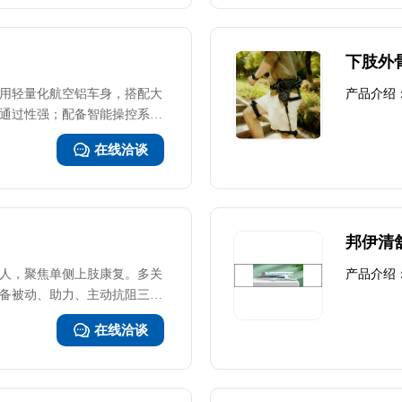
下肢外
用轻量化航空铝车身，搭配大
产品介绍
通过性强；配备智能操控系
键/手机APP多模式控制，灵活
在线洽谈
高灵敏度避障传感器实时监测
刹车，搭配后轮驱动稳定结构
况下的行驶安全。 座椅支持多
高度/扶手位置），搭配透气减
适；站立辅助/爬楼模块，满足
邦伊清舒
求。
人，聚焦单侧上肢康复。多关
产品介绍
备被动、助力、主动抗阻三模
载高精度传感器，实时评估并
在线洽谈
景互动，提升趣味性。轻量化
重安全防护。适用于医院、社
恢复上肢功能。