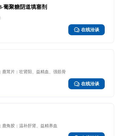
β-葡聚糖阴道填塞剂
：
在线洽谈
：
鹿茸片：壮肾阳、益精血、强筋骨
在线洽谈
：
鹿角胶：温补肝肾、益精养血