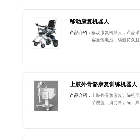
移动康复机器人
产品介绍：
移动康复机器人，产品采
容量锂电池，续航持久且
统，支持手持遥控/扶手按
适配不同操作能力需求。
前方障碍物，自动减速或
与防滑轮胎，保障复杂路
向调节（靠背角度/坐垫
压坐垫，长时间乘坐更舒
上肢外骨骼康复训练机器人
多样化康复与生活场景需
产品介绍：
上肢外骨骼康复训练机器
节覆盖，肩肘全训练。具
式，适配各恢复阶段。搭
智能生成方案。有虚拟情
设计，佩戴舒适，还有多
区、家庭，助力患者快速