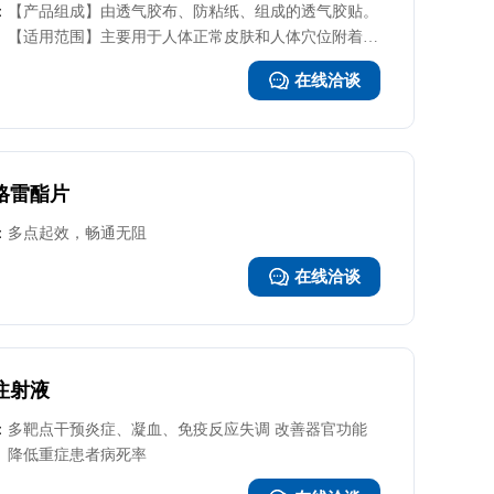
：
【产品组成】由透气胶布、防粘纸、组成的透气胶贴。
【适用范围】主要用于人体正常皮肤和人体穴位附着物
的周定。 【使用说明】可剪切自己需要的尺寸，揭开防
在线洽谈
粘纸，将附着物放入中间位置贴敷于惠处. 【注意事
项】皮肤破溃者禁止使用，皮肤过敏者慎用.
格雷酯片
：
多点起效，畅通无阻
在线洽谈
注射液
：
多靶点干预炎症、凝血、免疫反应失调 改善器官功能
降低重症患者病死率