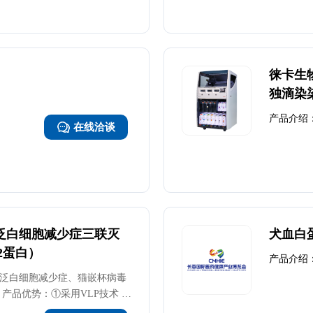
徕卡生物
独滴染
产品介绍
在线洽谈
泛白细胞减少症三联灭
犬血白
P2蛋白）
产品介绍
泛白细胞减少症、猫嵌杯病毒
产品优势：①采用VLP技术 ②
痛感 ④标准三针免疫