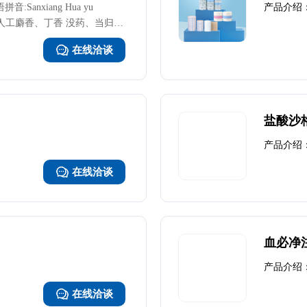
Sanxiang Hua yu
产品介绍
人工麝香、丁香 没药、当归、
、白芷、细辛、木瓜、赤芍、
在线洽谈
醇、羧甲纤维素钠。 【产品特
大、疗效持久、穿透力性强;各
是水脂和油脂的混合体，皮肤表
层不会吸收水溶性物质，而口
特征，吸收后药性达不到骨头
盐酸沙
用药来治疗，中草药的渗透性
产品介绍
以我们的产品恰恰具备了这些
每次一贴，每贴敷4天，4贴为
在线洽谈
/贴，1贴/盒。 【批准文号】国
血必净
产品介绍
在线洽谈