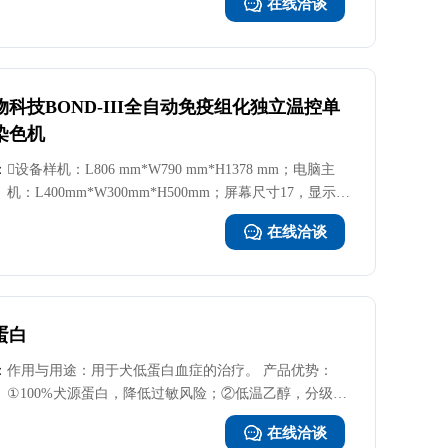
在线洽谈
科技BOND-III全自动免疫组化独立温控单
染色机
：
设备样机：L806 mm*W790 mm*H1378 mm；电脑主
机：L400mm*W300mm*H500mm；屏幕尺寸17，显示器
带键鼠。产品功率220V交流电 ，16A国际插座，
在线洽谈
1200VA；产品重量：238KG。 国产BOND III，一机多
能，覆盖病理染色多场景，无论是常规免疫组化、原位
杂交，荧光原位杂交，还是多重染色、快速冰冻检测，
均能无缝切换，提供标准化、全自动、稳定的解决方
案。有稳定、快速、全流程自动化的各项特点，并能够
蛋白
支持多种检测技术的开展，让精准诊断触手可及。
：
作用与用途：用于犬低蛋白血症的治疗。 产品优势：
①100%犬源蛋白，降低过敏风险；②低温乙醇，分级纳
滤，有效提纯；③可稀释滴注、可原液推注，满足不同
在线洽谈
病例治疗和动物体况需求