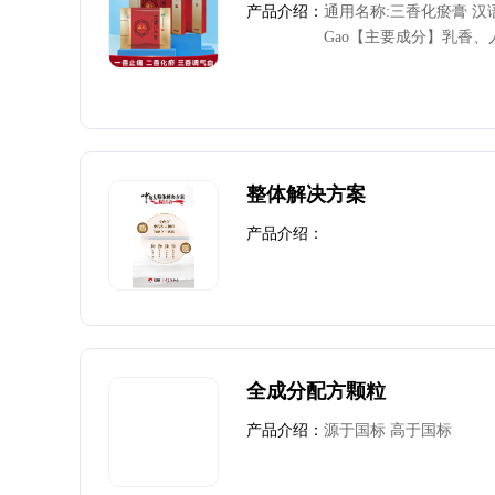
产品介绍：
通用名称:三香化瘀膏 汉语拼音:
Gao【主要成分】乳香、
川芎、红花、防风、血竭
冰片、樟脑。 辅料:丙二
点】三香化瘀膏由于药量
个产品的对比;我们的药
层水脂是可以渗透但脂肪
服西药，由于骨头部位的
整体解决方案
的病患部位，只是依靠外
产品介绍：
和持续性决定了疗效，所
优势。【用法用量】外用
一疗程【规格包装】25g
药准字B20020037
全成分配方颗粒
产品介绍：
源于国标 高于国标