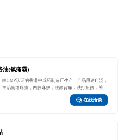
油(镇痛霸)
：
由GMP认证的香港中成药制造厂生产，产品用途广泛，
主治筋络疼痛，四肢麻痹，腰酸背痛，跌打扭伤，关节
僵硬，撞瘀碰伤，汤火烫伤，肌肉酸痛，落枕头痛，轻
在线洽谈
微擦伤，舟车晕浪，皮肤痕疗，蚊虫咬伤，肚痛不适。
当中三大镇痛成分，超级止痛。
贴