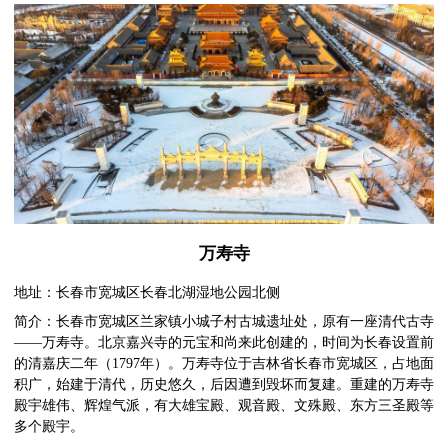
万寿寺
地址：长春市宽城区长春北湖湿地公园北侧
简介：长春市宽城区兰家镇小城子村古城遗址处，原有一座清代古寺
——万寿寺。北京嘉兴寺的元宝和尚来此创建的，时间为长春设置前
的清嘉庆二年（1797年）。万寿寺位于吉林省长春市宽城区，占地面
积广，始建于清代，历史悠久，后因遭到毁坏而复建。重建的万寿寺
殿宇雄伟、辉煌气派，有大雄宝殿、观音殿、文殊殿、东方三圣殿等
多个殿宇。