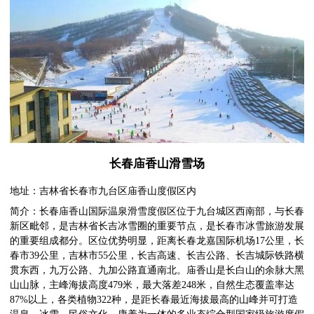
长春庙香山滑雪场
地址：吉林省长春市九台区庙香山度假区内
简介：长春庙香山国际温泉滑雪度假区位于九台城区西南部，与长春
新区毗邻，是吉林省长吉冰雪圈的重要节点，是长春市冰雪旅游发展
的重要组成都分。区位优势明显，距离长春龙嘉国际机场17公里，长
春市39公里，吉林市55公里，长吉高速、长吉公路、长吉城际铁路横
贯东西，九万公路、九加公路直通南北。庙香山是长白山的余脉大黑
山山脉，主峰海拔高度479米，最大落差248米，自然生态覆盖率达
87%以上，各类植物322种，是距长春最近海拔最高的山峰并可打造