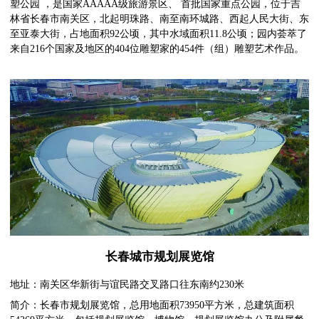
塑公园 ，是国家AAAAA级旅游景区、 首批国家重点公园，位于吉
林省长春市南关区，北起明珠路、南至南环城路、西起人民大街、东
至亚泰大街，占地面积92公顷，其中水域面积11.8公顷；园内荟萃了
来自216个国家及地区的404位雕塑家的454件（组）雕塑艺术作品。
长春城市规划展览馆
地址：南关区华新街与谊民路交叉路口往东南约230米
简介：长春市规划展览馆，总用地面积73950平方米，总建筑面积