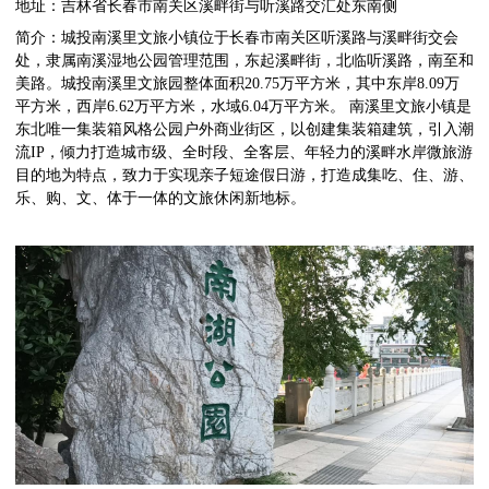
地址：吉林省长春市南关区溪畔街与听溪路交汇处东南侧
简介：城投南溪里文旅小镇位于长春市南关区听溪路与溪畔街交会
处，隶属南溪湿地公园管理范围，东起溪畔街，北临听溪路，南至和
美路。城投南溪里文旅园整体面积20.75万平方米，其中东岸8.09万
平方米，西岸6.62万平方米，水域6.04万平方米。 南溪里文旅小镇是
东北唯一集装箱风格公园户外商业街区，以创建集装箱建筑，引入潮
流IP，倾力打造城市级、全时段、全客层、年轻力的溪畔水岸微旅游
目的地为特点，致力于实现亲子短途假日游，打造成集吃、住、游、
乐、购、文、体于一体的文旅休闲新地标。