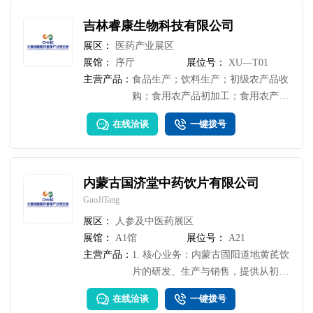
吉林睿康生物科技有限公司
展区：
医药产业展区
展馆：
序厅
展位号：
XU—T01
主营产品：
食品生产；饮料生产；初级农产品收
购；食用农产品初加工；食用农产品
批发
在线洽谈
一键拨号
内蒙古国济堂中药饮片有限公司
GuoJiTang
展区：
人参及中医药展区
展馆：
A1馆
展位号：
A21
主营产品：
1. 核心业务：内蒙古固阳道地黄芪饮
片的研发、生产与销售，提供从初级
切制到精品包装的全规格产品。2.为
在线洽谈
一键拨号
药企、药房、健康产业客户提供定制