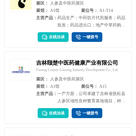
展区：
人参及中医药展区
展馆：
A1馆
展位号：
A1-T14
主营产品：
药品生产；中药饮片代煎服务；药品
批发；药品进出口；地产中草药购
销；中草药种植；中药提取物生产；
在线洽谈
一键拨号
初级农产品收购；保健食品销售.
吉林颐楚中医药健康产业有限公司
Fusong County Ginseng Industry Development Co., Ltd.
展区：
人参及中医药展区
展馆：
A1馆
展位号：
A15
主营产品：
一产方面，公司承建了吉林省抚松县
人参区域性良种繁育基地项目，种植
规模达190公顷。 在二产方面，公司
在线洽谈
一键拨号
紧跟市场趋势，推出了人参闪释粉、
红参神经酸闪释粉、蓝莓红参胶原蛋
白肽等创新产品。 在三产方面，公