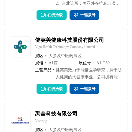
2、台北诊所：美亚外在抗衰老项目
（糖尿病足改善、改善淋巴水肿等）
在线洽谈
一键拨号
3、台北诊所：美亚内在抗衰老促进
方案（退化性关节炎、巴金森式症
等） 4、生物科技护肤产品
健英美健康科技股份有限公司
Vigo Health Technology Company Limited
展区：
人参及中医药展区
展馆：
A1馆
展位号：
A1-T30
主营产品：
健英美致力于能量医学研究，属于助
人健康的大健康事业。公司拥有能量
整合独门技术，成功整合五种对人体
在线洽谈
一键拨号
有益的物理能量(光磁电热负离子)于
狭小空间(装置大小40cm x 40cm
x10cm)，便利使用者灵活使用或携
带。各种型号产品统称: 能量宝。
禹全科技有限公司
Vistrong
展区：
人参及中医药展区