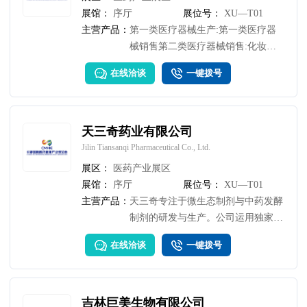
展馆：
序厅
展位号：
XU—T01
主营产品：
第一类医疗器械生产:第一类医疗器
械销售第二类医疗器械销售:化妆品
批发:化妆品零售，互联网销售(除销
在线洽谈
一键拨号
售需要许可的商品):卫生用品和一次
性使用医疗用品销售消毒剂销售((不
含危险化学品)，日用化学产品销
售，计算机软硬件及辅助设备批发，
天三奇药业有限公司
计算机软硬件及辅助设备零售:信息
Jilin Tiansanqi Pharmaceutical Co., Ltd.
系统集成服务:技术服务、技术开
展区：
医药产业展区
发、技术咨询、技术交流、技术转
展馆：
序厅
展位号：
XU—T01
让，技术推广
主营产品：
天三奇专注于微生态制剂与中药发酵
制剂的研发与生产。公司运用独家技
术，将传统中药与益生菌进行开创性
在线洽谈
一键拨号
融合，致力于打造针对慢性病人群，
调节人体微生态平衡、提升免疫力、
覆盖生命全周期的新一代健康产品。
吉林巨美生物有限公司