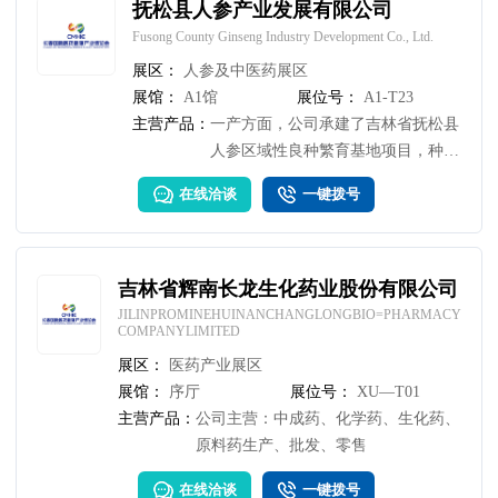
司创立了"忆参乡"品牌，搭建了线上
抚松县人参产业发展有限公司
电商平台，通过直播带货等新模式拓
Fusong County Ginseng Industry Development Co., Ltd.
展市场。
展区：
人参及中医药展区
展馆：
A1馆
展位号：
A1-T23
主营产品：
一产方面，公司承建了吉林省抚松县
人参区域性良种繁育基地项目，种植
规模达190公顷。 在二产方面，公司
在线洽谈
一键拨号
紧跟市场趋势，推出了人参闪释粉、
红参神经酸闪释粉、蓝莓红参胶原蛋
白肽等创新产品。 在三产方面，公
司创立了"忆参乡"品牌，搭建了线上
吉林省辉南长龙生化药业股份有限公司
电商平台，通过直播带货等新模式拓
JILINPROMINEHUINANCHANGLONGBIO=PHARMACY
COMPANYLIMITED
展市场。
展区：
医药产业展区
展馆：
序厅
展位号：
XU—T01
主营产品：
公司主营：中成药、化学药、生化药、
原料药生产、批发、零售
在线洽谈
一键拨号