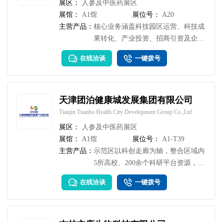
展区：
人参及中医药展区
展馆：
A1馆
展位号：
A20
主营产品：
核心业务涵盖科技园区运营、科技成
果转化、产业投资、招商引资及企业
全生命周期服务
在线洽谈
一键拨号
天津团泊健康城发展集团有限公司
Tianjin Tuanbo Health City Development Group Co.,Ltd
展区：
人参及中医药展区
展馆：
A1馆
展位号：
A1-T39
主营产品：
示范区以科创走廊为轴，整合区域内
5所高校、200余个科研平台资源，构
建了从实验室研发、概念验证、中试
在线洽谈
一键拨号
孵化到产业化的全链条服务体系。我
们诚挚欢迎海内外企业、机构来示范
区考察合作，共同打造国际化、创新
型的大健康产业生态高地。