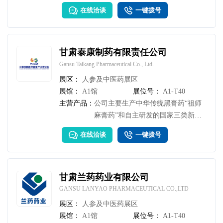
粒、龙骨、芩石、安神、舒肝、乳
在线洽谈
一键拨号
酸、壮骨、治靡、清热、仙藜、
甘肃泰康制药有限责任公司
Gansu Taikang Pharmaceutical Co., Ltd.
展区：
人参及中医药展区
展馆：
A1馆
展位号：
A1-T40
主营产品：
公司主要生产中华传统黑膏药“祖师
麻膏药”和自主研发的国家三类新
药“宫瘤宁片”为主的膏药、橡胶膏
在线洽谈
一键拨号
剂、片剂、丸剂、胶囊剂等8个剂型
146个品种，集生产、研发、销售为
一体的企业。
甘肃兰药药业有限公司
GANSU LANYAO PHARMACEUTICAL CO.,LTD
展区：
人参及中医药展区
展馆：
A1馆
展位号：
A1-T40