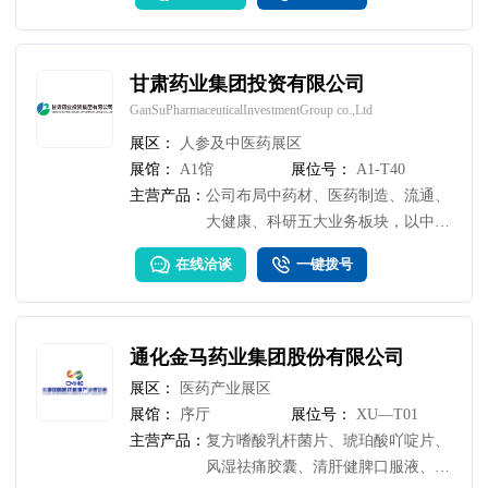
甘肃药业集团投资有限公司
GanSuPharmaceuticalInvestmentGroup co.,Ltd
展区：
人参及中医药展区
展馆：
A1馆
展位号：
A1-T40
主营产品：
公司布局中药材、医药制造、流通、
大健康、科研五大业务板块，以中成
药制药为核心，集种植、加工、流
在线洽谈
一键拨号
通、研发于一体的产业。着力于培育
陇药大品种，产品以宣肺止嗽合剂、
元胡止痛滴丸为主，辅以七味温阳胶
囊等。
通化金马药业集团股份有限公司
展区：
医药产业展区
展馆：
序厅
展位号：
XU—T01
主营产品：
复方嗜酸乳杆菌片、琥珀酸吖啶片、
风湿祛痛胶囊、清肝健脾口服液、颗