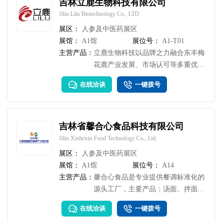
吉林立鹿生物科技有限公司
Jilin Lilu Biotechnology Co., LTD
展区：
人参及中医药展区
展馆：
A1馆
展位号：
A1-T01
主营产品：
立鹿生物科技以品牌之力融合东丰梅
花鹿产业发展、市场认可等多重优
势，建设现代化生产线4条，拥有生
在线洽谈
一键拨号
产设备90余台套，主营风干鹿肉、酱
卤鹿肉、鹿肉罐头、鹿肉肠、生鲜调
理鹿肉、压片糖果、固体饮料7大系
列40余种产品，年鹿产品加工能力
吉林省馨合心食品科技有限公司
500余吨。
Jilin Xinhexin Food Technology Co., Ltd.
展区：
人参及中医药展区
展馆：
A1馆
展位号：
A14
主营产品：
馨合心食品是专业提供餐调标准化的
源头工厂，主要产品：汤面、拌面、
小吃等各类复合调味料，锅包肉、溜
在线洽谈
一键拨号
肉段、糖醋里脊等半成品，生调系列