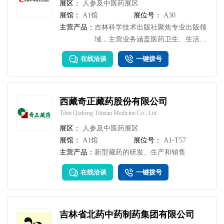
展区：
人参及中医药展区
展馆：
A1馆
展位号：
A30
主营产品：
吉林科学技术出版社聚焦专业出版领
域，主营业务涵盖医药卫生、生活保
健、农业科技、科普读物等品类的精
在线洽谈
一键拨号
品图书出版与销售，同时拓展文创产
品的研发出版及市场推广业务，以优
质内容与多元产品，满足不同读者及
消费者的知识获取与文化消费需求。
西藏奇正藏药股份有限公司
Tibet Qizheng Tibetan Medicine Co., Ltd.
展区：
人参及中医药展区
展馆：
A1馆
展位号：
A1-T57
主营产品：
新型藏药的研发、生产和销售
在线洽谈
一键拨号
吉林省北药中药制药集团有限公司