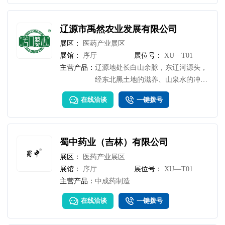
产品。
辽源市禹然农业发展有限公司
展区：
医药产业展区
展馆：
序厅
展位号：
XU—T01
主营产品：
辽源地处长白山余脉，东辽河源头，
经东北黑土地的滋养、山泉水的冲
刷、极寒极热气候的锻炼，造就出蒲
在线洽谈
一键拨号
公英清热祛火的独特野性。我公司蒲
公英茶及蒲公英系列食品深受全国各
地客户欢迎。
蜀中药业（吉林）有限公司
展区：
医药产业展区
展馆：
序厅
展位号：
XU—T01
主营产品：
中成药制造
在线洽谈
一键拨号