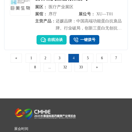
展区：
医疗产业展区
展馆：
序厅
展位号：
XU—T01
主营产品：
还媛品牌：中国高端功能蛋白抗衰品
牌。行业破局，创新三蛋白无创抗
衰，与人体同源性100%，免疫原性
在线洽谈
一键拨号
风险为0级，引引领抗衰从“概念添
加”转向“足量添加”，从“透支促进胶
原再生"到“弹性蛋白与胶原蛋白同
«
1
2
3
4
5
6
7
补”，无需医美创伤即可实现真皮层
8
...
32
33
»
修护。
展会时间