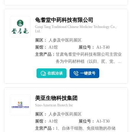
龟耆堂中药科技有限公司
Guiqi Tang Traditional Chinese Medicine Technology Co.,
Ltd.
展区：
人参及中医药展区
展馆：
A1馆
展位号：
A1-T40
主营产品：
甘肃龟耆堂中药科技有限公司主营业
务为中药材种植（以归、芪、党、
黄、草等甘肃道地药材为主）、加
在线洽谈
一键拨号
工、销售，推行种植及生产质量管理
规范，把控药材质量，利用互联网等
渠道推广甘肃道地药材，搭建农户、
合作社与药企的桥梁。
美亚生物科技集团
Sino-American Biotech Inc
展区：
人参及中医药展区
展馆：
A1馆
展位号：
A1-T30
主营产品：
1、自体干细胞、免疫细胞的存储